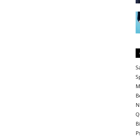
S
S
M
B
N
Q
B
P