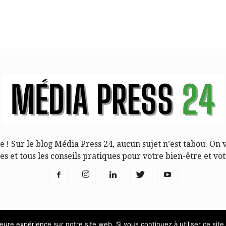
le ! Sur le blog Média Press 24, aucun sujet n’est tabou. On 
tes et tous les conseils pratiques pour votre bien-être et vot
leure expérience sur notre site web. Si vous continuez à utiliser ce sit