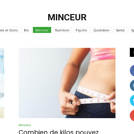
MINCEUR
Media
te et Soins
Bio
Minceur
Nutrition
Psycho
Quotidien
Sante
S
Press
24
Minceur
Combien de kilos pouvez