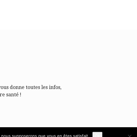
vous donne toutes les infos,
re santé !
e, nous supposerons que vous en êtes satisfait.
Ok