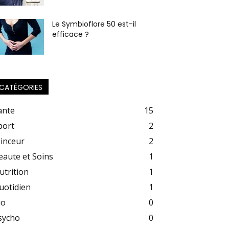
Le Symbioflore 50 est-il
efficace ?
CATÉGORIES
ante
15
port
2
inceur
2
eaute et Soins
1
utrition
1
uotidien
1
io
0
sycho
0