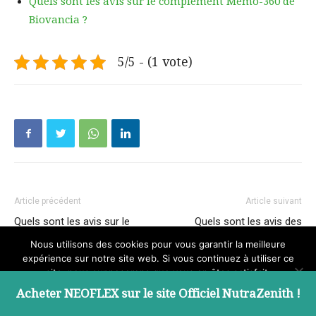
Quels sont les avis sur le complément Memo-360 de
Biovancia ?
5/5 - (1 vote)
Article précédent
Article suivant
Quels sont les avis sur le
Quels sont les avis des
complément Memo-360 de
utilisateurs de Safran Premium
Nous utilisons des cookies pour vous garantir la meilleure
Biovancia ?
?
expérience sur notre site web. Si vous continuez à utiliser ce
site, nous supposerons que vous en êtes satisfait.
Acheter NEOFLEX sur le site Officiel NutraZenith !
Ok
ARTICLES CONNEXES
PLUS DE L'AUTEUR